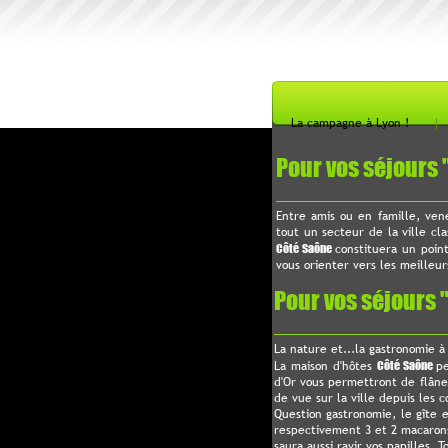
La campagne à Lyon !
Pour vos séjours "
Entre amis ou en famille, vene
tout un secteur de la ville cl
Côté Saône
constituera un poin
vous orienter vers les meilleurs
Pour vos séjours "m
La nature et...la gastronomie à
La maison d'hôtes
Côté Saône
pe
d'Or vous permettront de flâne
de vue sur la ville depuis les co
Question gastronomie, le gîte e
respectivement 3 et 2 macarons
saura aussi ravir vos papilles. 