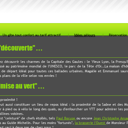
Un gîte tout confort au tarif attractif
Idées séjours
Réservation
découverte" . . .
z découvrir les charmes de la Capitale des Gaules : le Vieux Lyon, la Presqu'I
assé au patrimoine mondial de l'UNESCO, le parc de la Tête d'Or...La maison d'hô
t de départ idéal pour toutes ces ballades urbaines. Magalie et Emmanuel saur
 plans de la ville selon vos envies !
ise au vert" . . .
 proximité !
ut aussi constituer un lieu de repos idéal : la proximité de la Saône et des M
r à pied ou à vélo le long des quais, ou d'enfourcher un VTT pour admirer les po
llines voisines.
st "ceinturé" de chefs étoilés, tels
Paul Bocuse
ou encore
Jean Christophe Ansa
 au Guide Michelin. Pour les moins "fortunés",
la brasserie l'Ouest
de Monsieur 
Tout ceci à deux pas de chez nous !