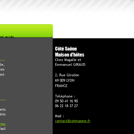
 et accès
Côté Saône
Maison d'hôtes
Chez Magalie et
le,
Emmanuel GIRAUD
tes
ont
2, Rue Girodon
69 009 LYON
FRANCE
Téléphone :
09 50 41 16 90
06 22 18 37 27
onts
ints
Mail :
contact@cotesaone.fr
nay
,
Paul