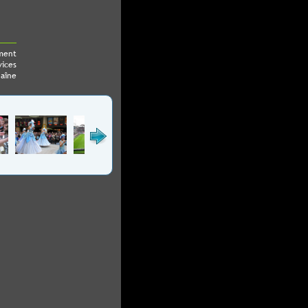
ment
vices
haîne