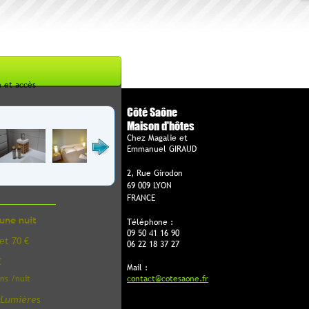
n et accès
Côté Saône
Maison d'hôtes
Chez Magalie et
Emmanuel GIRAUD
2, Rue Girodon
69 009 LYON
FRANCE
une nuit
Téléphone :
09 50 41 16 90
et 70 €
06 22 18 37 27
€
Mail :
ns /nuit
contact@cotesaone.fr
s Lumière
s