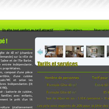
Un gîte tout confort au tarif attractif
Idées séjours
Réservatio
pé !
gîte de 40 m² (chambre
demande) sur la ville de
Saône et de l'île Barbe.
Tarifs et services
e entrée indépendante.
es propriétaires.
nes, composé d'une pièce
rtible, d'une cuisine
Nombre de personnes
Tarif pour 
 bain/WC et selon les
bres indépendantes (lit
Formule Gîte 40 m²
Entre 60 
X190).
é : batterie de cuisine,
Formule Gîte 60 m²
85 
s familles avec enfants,
Taxe de séjour en sus : 1.10 € /personne > 18 a
ement le prêt d'un lit
Les prix sont majorés de 20% pour la fête de
oiture (stationnement