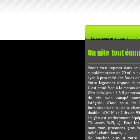
La campagne à Lyon !
Un gîte tout équi
Venez vous reposer dans ce 
supplémentaire de 20 m² sur 
Lyon à proximité des Bords de 
Votre logement dispose d'un
Il est situé face à la maison d
Gîte idéal pour 1 à 5 person
de vie avec canapé conve
intégrée, d'une salle de
formules d'une ou deux cham
double 140X190 // 2 lits de 90
Le gîte est entièrement équip
TV, accès WIFI,...). Pour le
nous vous proposons gratuit
bébé, chaise haute,...
Ne touchez plus à votre v